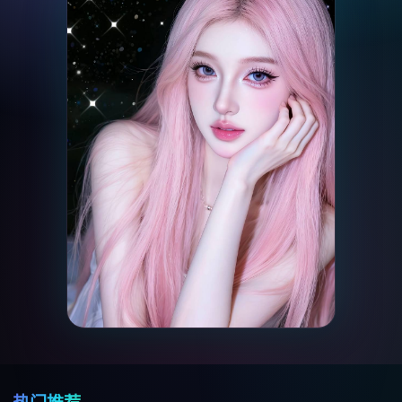
今日主推
序曲在拉萨