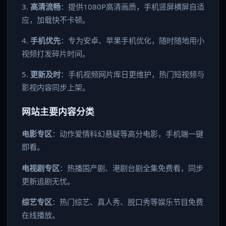
3.
高清流畅
：提供1080P高清画质，手机竖屏横屏自适
应，加载快不卡顿。
4.
手机优先
：专为安卓、苹果手机优化，随时随地用小
视频打发碎片时间。
5.
更新及时
：
手机视频网
片库日更维护，热门短视频与
影视内容同步上架。
网站主要内容分类
电影专区
：动作爱情科幻悬疑等高分电影，手机端一键
即看。
电视剧专区
：热播国产剧、港剧台剧全集免费看，同步
更新追剧无忧。
综艺专区
：热门综艺、真人秀、脱口秀等娱乐节目免费
在线播放。